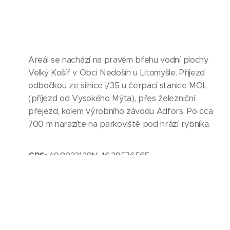
Areál se nachází na pravém břehu vodní plochy
Velký Košíř v Obci Nedošín u Litomyšle. Příjezd
odbočkou ze silnice I/35 u čerpací stanice MOL
(příjezd od Vysokého Mýta), přes železniční
přejezd, kolem výrobního závodu Adfors. Po cca
700 m narazíte na parkoviště pod hrází rybníka.
GPS:
49.8833128N, 16.2857656E
© 2019 až 2025 YCL Litomyšl
Vytvořeno službou
Webnode